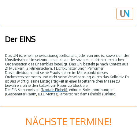
Der EINS
Das UN ist eine Improvisationsgesellschaft. Jeder von uns ist sowohl an der
künstlerischen Umsetzung als auch an der sozialen, nicht-hierarchischen
Organisation des Ensembles beteiligt. Das UN besteht je nach Kontext aus
21 Musikern, 2 Filmemachern, 1 Lichtkünstler und 1 Performer
Das Individuum und seine Praxis stehen im Mittelpunkt dieses
Orchesterexperiments und nicht seine Verwässerung durch das Kollektiv. Es
ist uns wichtig, seine Einzigartigkeit in einer facettenreichen Masse zu
bewahren, ohne den kollektiven Raum zu blockieren
Der EINS improvisiert (
Nodale Einheit
), erfindet Spielanordnungen
(
Gespannter Raum
,
B.I.L.
Mottes
), arbeitet mit dem Filmbild (
Unkino
)
NÄCHSTE TERMINE!