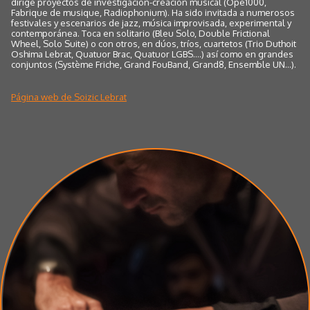
dirige proyectos de investigación-creación musical (Ope1000,
Fabrique de musique, Radiophonium). Ha sido invitada a numerosos
festivales y escenarios de jazz, música improvisada, experimental y
contemporánea. Toca en solitario (Bleu Solo, Double Frictional
Wheel, Solo Suite) o con otros, en dúos, tríos, cuartetos (Trio Duthoit
Oshima Lebrat, Quatuor Brac, Quatuor LGBS....) así como en grandes
conjuntos (Système Friche, Grand FouBand, Grand8, Ensemble UN...).
Página web de Soizic Lebrat