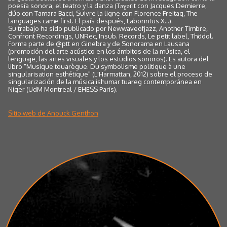
poesía sonora, el teatro y la danza (Tǝɣǝrit con Jacques Demierre,
dúo con Tamara Bacci, Suivre la ligne con Florence Freitag, The
languages came first. El país después, Laborintus X...).
Su trabajo ha sido publicado por Newwaveofjazz, Another Timbre,
Confront Recordings, UNRec, Insub. Records, Le petit label, Thödol.
Forma parte de @ptt en Ginebra y de Sonorama en Lausana
(promoción del arte acústico en los ámbitos de la música, el
lenguaje, las artes visuales y los estudios sonoros). Es autora del
libro "Musique touarègue. Du symbolisme politique à une
singularisation esthétique" (L'Harmattan, 2012) sobre el proceso de
singularización de la música ishumar tuareg contemporánea en
Níger (UdM Montreal / EHESS París).
Sitio web de Anouck Genthon