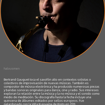
halousmen
Bertrand Gauguet toca el saxofón alto en contextos solistas o
colectivos de improvisación de nuevas músicas. También es
compositor de música electrónica y ha producido numerosas piezas
y bandas sonoras originales para danza, cine y radio. Sus intereses
exploran la relación entre la música y la no-música y el sonido como
medio de meditación. Su discografía hasta la fecha incluye una
quincena de álbumes editados por sellos europeos. Fue
galardonado con la Villa Kujoyama de Kioto en 2011.