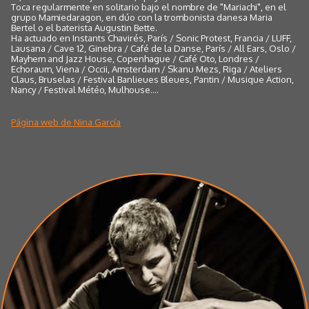
Toca regularmente en solitario bajo el nombre de "Mariachi", en el
grupo Mamiedaragon, en dúo con la trombonista danesa Maria
Bertel o el baterista Augustin Bette.
Ha actuado en Instants Chavirés, París / Sonic Protest, Francia / LUFF,
Lausana / Cave 12, Ginebra / Café de la Danse, París / All Ears, Oslo /
Mayhem and Jazz House, Copenhague / Café Oto, Londres /
Echoraum, Viena / Occii, Amsterdam / Skanu Mezs, Riga / Ateliers
Claus, Bruselas / Festival Banlieues Bleues, Pantin / Musique Action,
Nancy / Festival Météo, Mulhouse....
Página web de Nina García