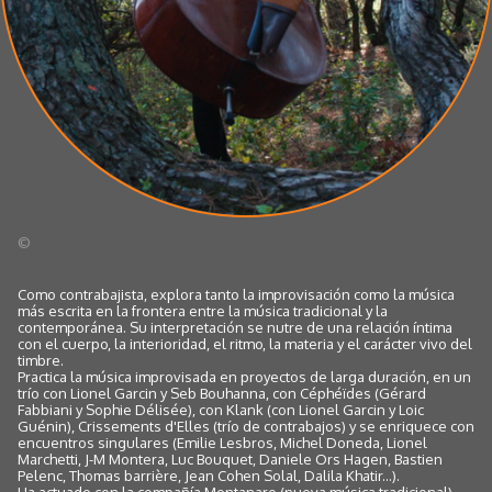
©
Como contrabajista, explora tanto la improvisación como la música
más escrita en la frontera entre la música tradicional y la
contemporánea. Su interpretación se nutre de una relación íntima
con el cuerpo, la interioridad, el ritmo, la materia y el carácter vivo del
timbre.
Practica la música improvisada en proyectos de larga duración, en un
trío con Lionel Garcin y Seb Bouhanna, con Céphéïdes (Gérard
Fabbiani y Sophie Délisée), con Klank (con Lionel Garcin y Loic
Guénin), Crissements d'Elles (trío de contrabajos) y se enriquece con
encuentros singulares (Emilie Lesbros, Michel Doneda, Lionel
Marchetti, J-M Montera, Luc Bouquet, Daniele Ors Hagen, Bastien
Pelenc, Thomas barrière, Jean Cohen Solal, Dalila Khatir...).
Ha actuado con la compañía Montanaro (nueva música tradicional)