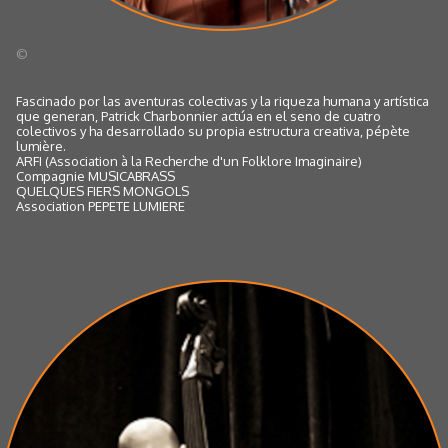
©
Fascinado por las aventuras colectivas y la riqueza humana y artística
que generan, Patrick Charbonnier actúa en el seno de cuatro
colectivos y ha desarrollado su propia estructura creativa, pépète
lumière.
ARFI (Association à la Recherche d'un Folklore Imaginaire)
Compagnie MUSICABRASS
QUELQUES FIERS MONGOLS
Association PEPETE LUMIERE