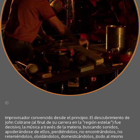
©
Improvisador convencido desde el principio. El descubrimiento de
John Coltrane (al final de su carrera en la "región estelar") fue
decisivo, la música a través de la materia, buscando sonidos,
apoderándose de ellos, perdiéndolos, no encontrándolos, no
reteniéndolos, olvidándolos, domesticándolos, ¡todo al mismo