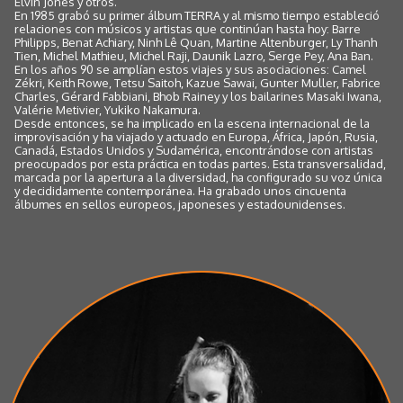
Elvin Jones y otros.
En 1985 grabó su primer álbum TERRA y al mismo tiempo estableció
relaciones con músicos y artistas que continúan hasta hoy: Barre
Philipps, Benat Achiary, Ninh Lê Quan, Martine Altenburger, Ly Thanh
Tien, Michel Mathieu, Michel Raji, Daunik Lazro, Serge Pey, Ana Ban.
En los años 90 se amplían estos viajes y sus asociaciones: Camel
Zékri, Keith Rowe, Tetsu Saitoh, Kazue Sawai, Gunter Muller, Fabrice
Charles, Gérard Fabbiani, Bhob Rainey y los bailarines Masaki Iwana,
Valérie Metivier, Yukiko Nakamura.
Desde entonces, se ha implicado en la escena internacional de la
improvisación y ha viajado y actuado en Europa, África, Japón, Rusia,
Canadá, Estados Unidos y Sudamérica, encontrándose con artistas
preocupados por esta práctica en todas partes. Esta transversalidad,
marcada por la apertura a la diversidad, ha configurado su voz única
y decididamente contemporánea. Ha grabado unos cincuenta
álbumes en sellos europeos, japoneses y estadounidenses.