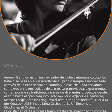
jeff Humbert
Anouck Genthon es un improvisador de violín y etnomusicólogo. Su
trabajo se basa en el desarrollo de su propio lenguaje improvisado
a través de la experiencia del sonido y la escucha. Toca en varios
contextos en la encrucijada de la música improvisada, experimental,
contemporánea y tradicional a través de diferentes proyectos desde
el solo hasta el gran conjunto (solo aẓǝl, dúo w/Jacques Demierre,
Mathias Forge, Antoine Läng, Pascal Battus, tangent mek trío, TANDEM
trío, Quatuor LGBS, Insub Meta Orchestra, Le Un Ensemble,
Chuchchepati Orchestra)
Le gusta dedicarse a formas transversales de investigación como la