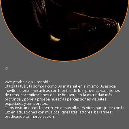
©
Vive y trabaja en Grenoble.
Utiliza la luz y la sombra como un material en sí mismo. Al asociar
móviles electromecánicos con fuentes de luz, provoca variaciones
de ritmo, escenificaciones de luz brillante en la oscuridad más
profunda y pone a prueba nuestras percepciones visuales,
espaciales y temporales.
Estos instrumentos le permiten desarrollar técnicas para jugar con la
luz en actuaciones con músicos, cineastas, actores, bailarines,
practicando la improvisación.