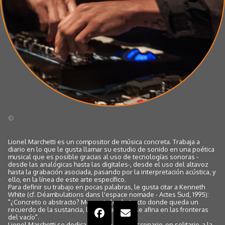
©
Lionel Marchetti es un compositor de música concreta. Trabaja a
diario en lo que le gusta llamar su estudio de sonido en una poética
musical que es posible gracias al uso de tecnologías sonoras -
desde las analógicas hasta las digitales-, desde el uso del altavoz
hasta la grabación asociada, pasando por la interpretación acústica, y
ello, en la línea de este arte específico.
Para definir su trabajo en pocas palabras, le gusta citar a Kenneth
White (cf. Déambulations dans l'espace nomade - Actes Sud, 1995):
"¿Concreto o abstracto? Me gusta lo abstracto donde queda un
recuerdo de la sustancia, lo concreto que se afina en las fronteras
del vacío".
Lionel Marchetti se dedica también, en el escenario, en solitario, a la