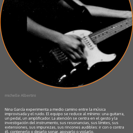
michelle Albertini
Nina García experimenta a medio camino entre la música
improvisada y el ruido. El equipo se reduce al mínimo: una guitarra,
un pedal, un amplificador. La atención se centra en el gesto y la
investigación del instrumento, sus resonancias, sus límites, sus
extensiones, sus impurezas, sus rincones audibles: ir con o contra
él, contenerlo o dejarlo sonar, apoyarlo o violarlo.