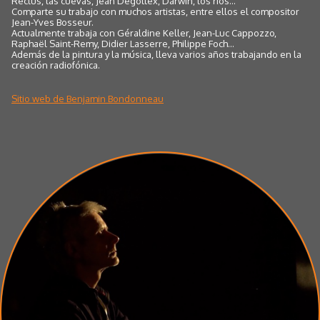
Reclus, las cuevas, Jean Degottex, Darwin, los ríos...
Comparte su trabajo con muchos artistas, entre ellos el compositor
Jean-Yves Bosseur.
Actualmente trabaja con Géraldine Keller, Jean-Luc Cappozzo,
Raphaël Saint-Remy, Didier Lasserre, Philippe Foch...
Además de la pintura y la música, lleva varios años trabajando en la
creación radiofónica.
Sitio web de Benjamin Bondonneau