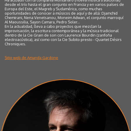
desde el trío hasta el gran conjunto en Francia y en varios países de
Europa del Este, el Magreb y Sudamérica, como muchas
oportunidades de conocer a músicos de aquí y de allá: Djamchid
Chemirani, Nena Venetsanou, Moneim Adwan, el conjunto marroquí
Al Maoussilia, Sayon Camara, Pedro Soler...
En la actualidad, lleva a cabo proyectos que mezclan la
improvisación, la escritura contemporánea y la música tradicional
dentro de la Cie Grain de son con Laurence Bourdin (zanfoña
electroacústica), así como con la Cie Subito presto - Quartet Désirs
Chroniques.
Sitio web de Amanda Gardone