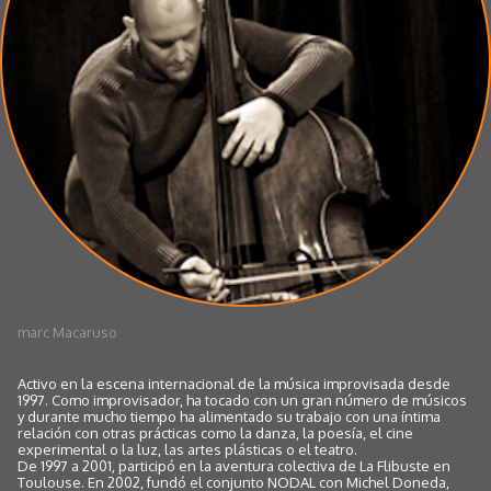
marc Macaruso
Activo en la escena internacional de la música improvisada desde
1997. Como improvisador, ha tocado con un gran número de músicos
y durante mucho tiempo ha alimentado su trabajo con una íntima
relación con otras prácticas como la danza, la poesía, el cine
experimental o la luz, las artes plásticas o el teatro.
De 1997 a 2001, participó en la aventura colectiva de La Flibuste en
Toulouse. En 2002, fundó el conjunto NODAL con Michel Doneda,