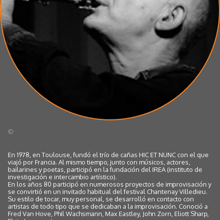
©
En 1978, en Toulouse, fundó el trío de cañas HIC ET NUNC con el que
viajó por Francia. Al mismo tiempo, junto con músicos, actores,
bailarines y poetas, participó en la fundación del IREA (instituto de
investigación e intercambio artístico).
En los años 80 participó en numerosos proyectos de improvisación y
se convirtió en un invitado habitual del festival Chantenay Villedieu.
Su estilo de tocar, muy personal, se desarrolló en contacto con
artistas de todo tipo que se dedicaban a la improvisación. Conoció a
Fred Van Hove, Phil Wachsmann, Max Eastley, John Zorn, Eliott Sharp,