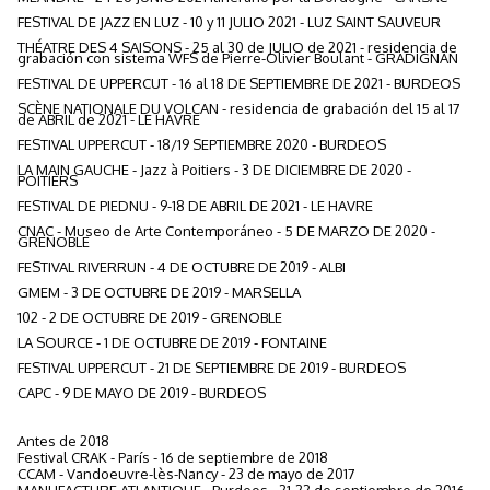
FESTIVAL DE JAZZ EN LUZ - 10 y 11
JULIO 2021 - LUZ SAINT SAUVEUR
THÉATRE DES 4 SAISONS - 25 al 30 de JULIO de 2021 - residencia de
grabación con sistema WFS de Pierre-Olivier Boulant - GRADIGNAN
FESTIVAL DE UPPERCUT - 16 al 18 DE SEPTIEMBRE DE 2021 - BURDEOS
SCÈNE NATIONALE DU VOLCAN - residencia de grabación del 15 al 17
de ABRIL de 2021 - LE HAVRE
FESTIVAL UPPERCUT - 18/19 SEPTIEMBRE 2020 - BURDEOS
LA MAIN GAUCHE - Jazz à Poitiers - 3 DE DICIEMBRE DE 2020 -
POITIERS
FESTIVAL DE PIEDNU - 9-18 DE ABRIL DE 2021 - LE HAVRE
CNAC - Museo de Arte Contemporáneo - 5 DE MARZO DE 2020 -
GRENOBLE
FESTIVAL RIVERRUN - 4 DE OCTUBRE DE 2019 - ALBI
GMEM - 3 DE OCTUBRE DE 2019 - MARSELLA
102 - 2 DE OCTUBRE DE 2019 - GRENOBLE
LA SOURCE - 1 DE OCTUBRE DE 2019 - FONTAINE
FESTIVAL UPPERCUT - 21 DE SEPTIEMBRE DE 2019 - BURDEOS
CAPC - 9 DE MAYO DE 2019 - BURDEOS
Antes de 2018
Festival CRAK - París - 16 de septiembre de 2018
CCAM - Vandoeuvre-lès-Nancy - 23 de mayo de 2017