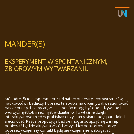
MANDER(S)
EKSPERYMENT W SPONTANICZNYM,
ZBIOROWYM WYTWARZANIU
Méandre(S) to eksperyment z udziałem orkiestry improwizatorów,
naukowców i badaczy. Poprzez te spotkania chcemy zakwestionować
nasze praktyki i zapytać, w jaki sposób mogą być one odżywiane i
tworzyć myśl lub mieć myśl w działaniu. To właśnie dzięki
interaktywności między praktykami uzyskamy stymulację, paradoks i
sieciowość. Każda propozycja będzie mogła połączyć się z inną,
ponieważ będzie aktywna wśród wszystkich bohaterów, którzy
poprzez wzajemny kontakt będą się wzajemnie wzbogacać.