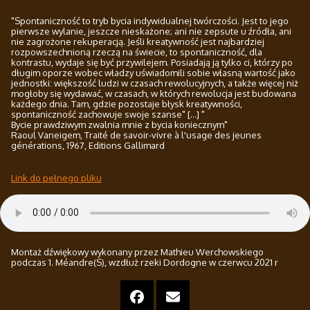
"Spontaniczność to tryb bycia indywidualnej twórczości. Jest to jego
pierwsze wylanie, jeszcze nieskażone; ani nie zepsute u źródła, ani
nie zagrożone rekuperacją. Jeśli kreatywność jest najbardziej
rozpowszechnioną rzeczą na świecie, to spontaniczność, dla
kontrastu, wydaje się być przywilejem. Posiadają ją tylko ci, którzy po
długim oporze wobec władzy uświadomili sobie własną wartość jako
jednostki: większość ludzi w czasach rewolucyjnych, a także więcej niż
mogłoby się wydawać, w czasach, w których rewolucja jest budowana
każdego dnia. Tam, gdzie pozostaje błysk kreatywności,
spontaniczność zachowuje swoje szanse" [...] "
Bycie prawdziwym zwalnia mnie z bycia koniecznym"
Raoul Vaneigem, Traité de savoir-vivre à l'usage des jeunes
générations, 1967, Editions Gallimard
Link do pełnego pliku
Montaż dźwiękowy wykonany przez Mathieu Werchowskiego
podczas 1. Méandre(S), wzdłuż rzeki Dordogne w czerwcu 2021 r