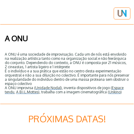
A ONU
A ONU é uma sociedade de improvisação. Cada um de nós está envolvido
na realização artística tanto como na organização social e não hierárquica
do conjunto. Dependendo do contexto, a ONU é composta por 21 músicos,
2 cineastas, 1 artista ligeiro e 1 intérprete
É o indivíduo e a sua prática que estão no centro desta experimentação
orquestral e não a sua diluição no colectivo. É importante para nós preservar
a singularidade do indivíduo dentro de uma massa proteana sem obstruir o
espaço colectivo
A ONU improvisa (
Unidade Nodal
), inventa dispositivos de jogo (
Espace
tendu
,
A B.I.L.
Mottes
), trabalha com a imagem cinematográfica (
Unkino
)
PRÓXIMAS DATAS!