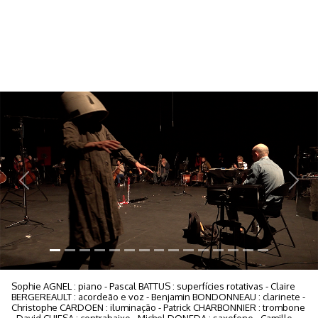
Previous
Next
Sophie AGNEL : piano - Pascal BATTUS : superfícies rotativas - Claire
BERGEREAULT : acordeão e voz - Benjamin BONDONNEAU : clarinete -
Christophe CARDOEN : iluminação - Patrick CHARBONNIER : trombone
- David CHIESA : contrabaixo - Michel DONEDA : saxofone - Camille