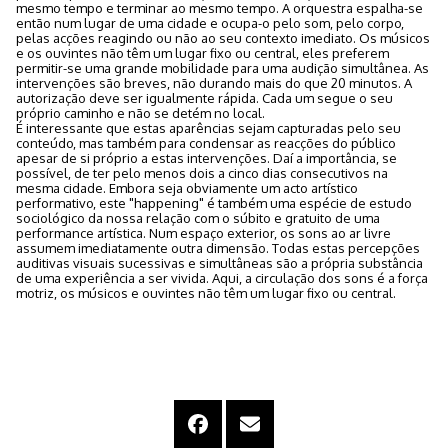
mesmo tempo e terminar ao mesmo tempo. A orquestra espalha-se
então num lugar de uma cidade e ocupa-o pelo som, pelo corpo,
pelas acções reagindo ou não ao seu contexto imediato. Os músicos
e os ouvintes não têm um lugar fixo ou central, eles preferem
permitir-se uma grande mobilidade para uma audição simultânea. As
intervenções são breves, não durando mais do que 20 minutos. A
autorização deve ser igualmente rápida. Cada um segue o seu
próprio caminho e não se detém no local.
É interessante que estas aparências sejam capturadas pelo seu
conteúdo, mas também para condensar as reacções do público
apesar de si próprio a estas intervenções. Daí a importância, se
possível, de ter pelo menos dois a cinco dias consecutivos na
mesma cidade. Embora seja obviamente um acto artístico
performativo, este "happening" é também uma espécie de estudo
sociológico da nossa relação com o súbito e gratuito de uma
performance artística. Num espaço exterior, os sons ao ar livre
assumem imediatamente outra dimensão. Todas estas percepções
auditivas visuais sucessivas e simultâneas são a própria substância
de uma experiência a ser vivida. Aqui, a circulação dos sons é a força
motriz, os músicos e ouvintes não têm um lugar fixo ou central.