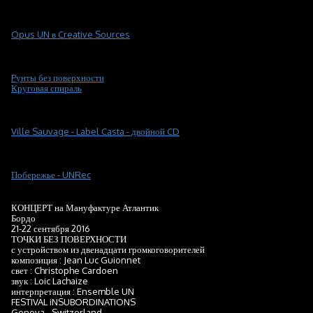
Opus UN в Creative Sources
P
унты без поверхности
Круговая спираль
Ville Sauvage - Label Casta - двойной CD
Побережье - UNRec
КОНЦЕРТ на Мануфактуре Атлантик
Бордо
21-22 сентября 2016
ТОЧКИ БЕЗ ПОВЕРХНОСТИ
с устройством из двенадцати громкоговорителей
композиция : Jean Luc Guionnet
свет : Christophe Cardoen
звук : Loic Lachaize
интерпретация : Ensemble UN
FESTIVAL iNSUBORDINATIONS
Geneva - Switzerland