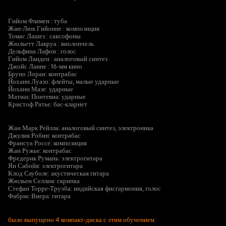
Гийом Фламен : туба
Жан-Люк Гийонне : композиция
Томас Лашез : саксофоны
Жюльетт Лакруа : виолончель
Дельфина Лафон : голос
Гийом Лаиден : аналоговый синтез
Джойс Лаине : 16-мм кино
Бруно Лоран: контрабас
Йоханн Луазо: флейты, малые ударные
Йоханн Мазе: ударные
Матиас Понтевиа: ударные
Кристоф Ратье: бас-кларнет
Жан Марк Рейлла: аналоговый синтез, электроника
Джулия Робин: контрабас
Франсуа Россе: композиция
Жан Ружье: контрабас
Фредерик Румань: электрогитара
Ян Сабойя: электрогитара
Клод Сауболе: акустическая гитара
Жюльен Селлам: скрипка
Стефан Торре-Труэба: индийская фисгармония, голос
Фабрис Виера: гитара
было выпущено 4 компакт-диска с этим обучением: