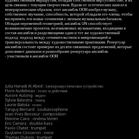
художественным маршрутам, обладая собственной виртуозностью, и их
цель связана с текущим творчеством. Вдали от эстетических капелл и
неиерархическим образом, этот ансамбль ООН изобрел музыку,
собственное звучание, способность, которой обладали его члены, чтобы
воспринять эти новые сочинения с личным музыкальным багажом.
Обладая переменной геометрией, ансамбль UN способствует
возникновению проектов, возглавляемых музыкантами, входящими в
состав ансамбля и разделяющими один и тот же художественный
подход: подход между сочинительством и импровизацией и
трансверсальность между художественными практиками. Репертуар
ансамбля состоит примерно из десяти связанных предложений, которые
дополняют диапазон и разнообразие репертуара ансамбля.
- участвовали в ансамбле ООН
Julia Hanadi Al Abed : электроакустическое устройство
Flore Audebeau : голос и действия
Aurore Aulong : видео
Sylvie Balestra : танец
Laurie Batista : голос
Tanguy Bernard : soubassophone
Jean-Yves Bosseur : composition
Etienne Caire : cinéma 16mm
Eric Camara : double bass
Paolo Chatet : trumpet
Guylaine Cosseron : voice
Thomas Dubois : trumpet