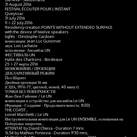
31 August 2016
FESTIVAL ÉCOUTER POUR L'INSTANT
Queyssac
31 July 2016
11 > 22 July 2016
Residency-creation POINTS WITHOUT EXTENDED SURFACE
with the device of twelve speakers
lights : Christophe Cardoen
композиция: Jean Luc Guionnet
звук: Loic Lachaize
исполнение: Ансамбль UN
ФЕСТИВАЛЬ UN
Halle des Chartrons - Bordeaux
25 > 27 марта 2016
МОНОКВИНИ / ПРОЕКЦИЯ
ДЕКЛАРАТИВНЫЙ РЕЖИМ
Пол Шаритс
Двойная проекция 16 мм
(США, 1976-77, цветной, немой, 40 минут)
ТОЧКИ БЕЗ ПОВЕРХНОСТИ
Жан-Люк Гийонне / Le UN
композиция и устройство для ансамбля Le UN
(Франция - Создание - Продолжительность: 1h30)
THE COAST...
Lionel Marchetti / Le UN
Инструментальная композиция для Le UN ENSEMBLE, основанная на
Побережье напротив...
ATTENTAT by David Chiesa - Duration 7 mns
3LS4 by Mathias Pontevia - Duration 9'30 mns,