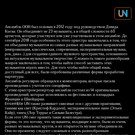
Ансамбль ООН был основан в 2012 году под руководством Дэвида
Кьезы. Он объединяет не 23 музыканта, а в общей сложности 60
артистов, которые участвуют или уже участвовали в этом ансамбле. До
сентября 2018 года особенность этого оркестра заключалась в том, что
он объединял музыкантов из самых разных музыкальных направлений
(импровизация, классическая, современная, экспериментальная музыка,
рок, джаз...) для создания единого звукового пространства, основанного
на актуальном музыкальном творчестве. Сложность такого разнообразия
жанров заключалась в том, чтобы найти способ заставить этих
музыкантов играть вместе. Для того чтобы найти общий язык,
доступный для всех, были опробованы различные формы проработки
партитуры.
Ансамбль регулярно обращался к композиторам, которые писали
произведения с учетом его специфики.
С этим оркестром репертуар ансамбля состоял из 14 оригинальных
произведений, которые исполнялись на фестивалях и площадках
Франции и Швейцарии.
Ensemble UN также развивает сквозные оси с другими практиками,
такими как свет (Кристоф Кардоен), экспериментальное кино (Этьен
Кайр), танец (Лор Террье и Сильви Балестра).
Если этот UN смог принять такие композиционные и экспериментальные
формы, то это потому, что музыканты, входящие в него, были из очень
разных музыкальных кругов, и их открытость музыке объединила их.
Они по-прежнему следуют сложным и очень разнообразным