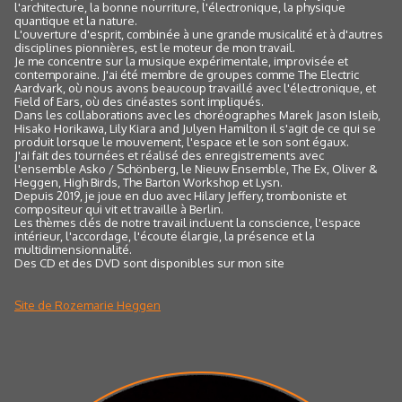
l'architecture, la bonne nourriture, l'électronique, la physique
quantique et la nature.
L'ouverture d'esprit, combinée à une grande musicalité et à d'autres
disciplines pionnières, est le moteur de mon travail.
Je me concentre sur la musique expérimentale, improvisée et
contemporaine. J'ai été membre de groupes comme The Electric
Aardvark, où nous avons beaucoup travaillé avec l'électronique, et
Field of Ears, où des cinéastes sont impliqués.
Dans les collaborations avec les choréographes Marek Jason Isleib,
Hisako Horikawa, Lily Kiara and Julyen Hamilton il s'agit de ce qui se
produit lorsque le mouvement, l'espace et le son sont égaux.
J'ai fait des tournées et réalisé des enregistrements avec
l'ensemble Asko / Schönberg, le Nieuw Ensemble, The Ex, Oliver &
Heggen, High Birds, The Barton Workshop et Lysn.
Depuis 2019, je joue en duo avec Hilary Jeffery, tromboniste et
compositeur qui vit et travaille à Berlin.
Les thèmes clés de notre travail incluent la conscience, l'espace
intérieur, l'accordage, l'écoute élargie, la présence et la
multidimensionnalité.
Des CD et des DVD sont disponibles sur mon site
Site de Rozemarie Heggen