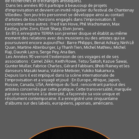
de recherches et d'échanges artistiques).
Dans les années 80 il participe à beaucoup de projets
d'improvisation et devient un invité régulier du festival de Chantenay
Villedieu. Son jeu très personnel se développe ainsi au contact
d'artistes de tous horizons engagés dans l'improvisation. Il
rencontre entre autres : Fred Van Hove, Phil Wachsmann, Max
Eastley, John Zorn, Eliott Sharp, Elvin Jones.
En 85 il enregistre TERRA son premier disque et établit au même
moment des relations avec des musiciens ou des artistes qui se
poursuivent encore aujourd'hui : Barre Philipps, Benat Achiary, Ninh Lê
Quan, Martine Altenburger, Ly Thanh Tien, Michel Mathieu, Michel
Raji, Daunik Lazro, Serge Pey, Ana Ban.
Les Années 90 verront l'extension de ces voyages et de ses
associations : Camel Zékri, Keith Rowe, Tetsu Saitoh, Kazue Sawai,
Gunter Muller, Fabrice Charles, Gérard Fabbiani, Bhob Rainey et les
danseurs Masaki Iwana, Valérie Metivier, Yukiko Nakamura.
Depuis lors il est impliqué dans la scène internationale de
l'improvisation et a voyagé et joué : En Europe, Afrique, Japon,
Russie, Canada, USA, Amérique du Sud ; rencontrant partout des
artistes concernés par cette pratique. Cette transversalité, marquée
par une ouverture à la diversité, a façonnée sa voix unique et
résolument contemporaine. Il a enregistré une cinquantaine
d'albums sur des labels, européens, japonais, américains.