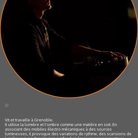
©
Vit et travaille à Grenoble.
Il utilise la lumière et l'ombre comme une matière en soit. En
associant des mobiles électro-mécaniques à des sources
lumineuses, il provoque des variations de rythme, des scansions de