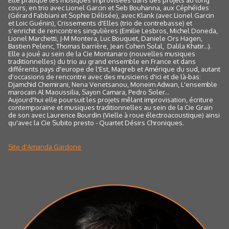
cours, en trio avec Lionel Garcin et Seb Bouhanna, aux Céphéïdes
(Gérard Fabbiani et Sophie Délisée), avec Klank (avec Lionel Garcin
et Loic Guénin), Crissements d'Elles (trio de contrebasse) et
s'enrichit de rencontres singulières (Emilie Lesbros, Michel Doneda,
Lionel Marchetti, J-M Montera, Luc Bouquet, Daniele Ors Hagen,
Bastien Pelenc, Thomas barrière, Jean Cohen Solal, Dalila Khatir...).
Elle a joué au sein de la Cie Montanaro (nouvelles musiques
traditionnelles) du trio au grand ensemble en France et dans
différents pays d'europe de l'Est, Magreb et Amérique du sud, autant
d'occasions de rencontre avec des musiciens d'ici et de là-bas:
Djamchid Chemirani, Nena Venetsanou, Moneim Adwan, L'ensemble
marocain Al Maoussilia, Sayon Camara, Pedro Soler...
Aujourd'hui elle poursuit les projets mêlant improvisation, écriture
contemporaine et musiques traditionnelles au sein de la Cie Grain
de son avec Laurence Bourdin (Vielle à roue électroacoustique) ainsi
qu'avec la Cie Subito presto - Quartet Désirs Chroniques.
Site d'Amanda Gardone