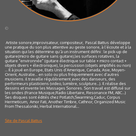
©
Artiste sonore,improvisateur, compositeur, Pascal Battus développe
une pratique du son plus attentive au geste sonore, à l’écoute et à la
situation qui les détermine qu’à un instrument défini : le pick-up de
guitare(micro de guitare sans guitare),les surfaces rotatives, la
guitare "environnée" (guitare électrique sur table + micro contact +
objets divers + électronique), la percussion (objets amplifiés ou non)
… Il à joué en Europe, Etats Unis d’Amerique, Canada, Asie, Moyen-
Orient, Australie… en solo ou plus fréquemment avec d’autres
musiciens. il travaille régulièrement avec des danseurs, des
performeurs plasticiens (video, lumière, sculpture…). Il réalise des
dessins et invente les Massages Sonores. Son travail est diffusé sur
les ondes (France Musique,Radio Libertaire, Resonance FM, ABC…)
Ses disques sont édités chez Potlatch,Swarming,Caduc, Corpus
Hermeticum, Amor Fati, Another Timbre, Cathnor, Organized Music
From Thessaloniki, Herbal International…
Site de Pascal Battus