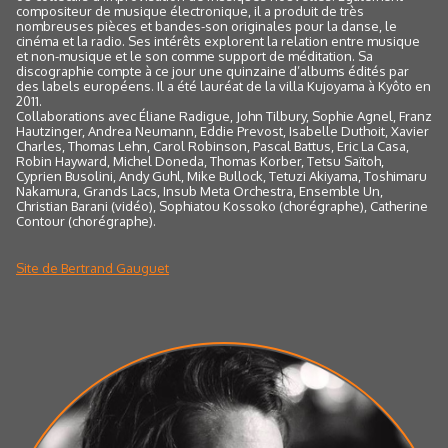
compositeur de musique électronique, il a produit de très
nombreuses pièces et bandes-son originales pour la danse, le
cinéma et la radio. Ses intérêts explorent la relation entre musique
et non-musique et le son comme support de méditation. Sa
discographie compte à ce jour une quinzaine d’albums édités par
des labels européens. Il a été lauréat de la villa Kujoyama à Kyôto en
2011.
Collaborations avec Éliane Radigue, John Tilbury, Sophie Agnel, Franz
Hautzinger, Andrea Neumann, Eddie Prevost, Isabelle Duthoit, Xavier
Charles, Thomas Lehn, Carol Robinson, Pascal Battus, Eric La Casa,
Robin Hayward, Michel Doneda, Thomas Korber, Tetsu Saïtoh,
Cyprien Busolini, Andy Guhl, Mike Bullock, Tetuzi Akiyama, Toshimaru
Nakamura, Grands Lacs, Insub Meta Orchestra, Ensemble Un,
Christian Barani (vidéo), Sophiatou Kossoko (chorégraphe), Catherine
Contour (chorégraphe).
Site de Bertrand Gauguet