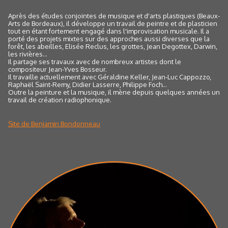
Après des études conjointes de musique et d'arts plastiques (Beaux-
Arts de Bordeaux), il développe un travail de peintre et de plasticien
tout en étant fortement engagé dans l'improvisation musicale. Il a
porté des projets mixtes sur des approches aussi diverses que la
forêt, les abeilles, Elisée Reclus, les grottes, Jean Degottex, Darwin,
les rivières...
Il partage ses travaux avec de nombreux artistes dont le
compositeur Jean-Yves Bosseur.
Il travaille actuellement avec Géraldine Keller, Jean-Luc Cappozzo,
Raphaël Saint-Remy, Didier Lasserre, Philippe Foch…
Outre la peinture et la musique, il mène depuis quelques années un
travail de création radiophonique.
Site de Benjamin Bondonneau