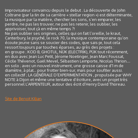
Improvisateur convaincu depuis le debut . La découverte de John
Coltrane (par la ﬁn de sa carrière « stellar region ») est déterminante,
la musique par la matière, chercher les sons, s’en emparer, les
perdre, ne pas les trouver, ne pas les retenir, les oublier, les
apprivoiser, tout çà en même temps ?!
Ne pas oublier ses origines, celles qui on fait l’oreille, le kraut,
Canterbury, le psyché, le rock 70, la musique contemporaine qu’on
écoute jeune sans se soucier des codes, que sais-je, tout cela
ressort toujours par touches éparses, au grès des projets :
en groupe ; KOD B, GHOTUL, NÜK (ELECTRIK), PÜK tout récemment,
en duo avec Jean Luc Petit, Jérome Noetinger, Jean Marc Foussat,
Cécile Thévenot, Gaël Mevel, Sébastien Lemporte, Nicolas Thirion….
en solo ; avec un nouvel instrument, une grosse caisse d’1 m de
diamètre, à plat… pour frotter bien-sur, mais pour soufﬂer aussi.
en collectif ; LA GÉNÉRALE D’EXPERIMENTATION , propulsée par WHY
NOTE à Dijon et même une tentative d’écriture, avec un projet très
personnel L’ARPENTEUR, autour des écrit d’Henry David Thoreau.
Site de Benoit Kilian