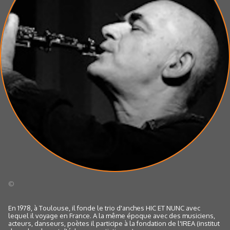
©
En 1978, à Toulouse, il fonde le trio d'anches HIC ET NUNC avec
lequel il voyage en France. A la même époque avec des musiciens,
acteurs, danseurs, poètes il participe à la fondation de l'IREA (institut