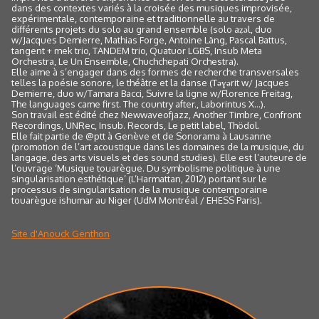
dans des contextes variés à la croisée des musiques improvisée,
expérimentale, contemporaine et traditionnelle au travers de
différents projets du solo au grand ensemble (solo aẓǝl, duo
w/Jacques Demierre, Mathias Forge, Antoine Läng, Pascal Battus,
tangent + mek trio, TANDEM trio, Quatuor LGBS, Insub Meta
Orchestra, Le Un Ensemble, Chuchchepati Orchestra).
Elle aime à s’engager dans des formes de recherche transversales
telles la poésie sonore, le théâtre et la danse (Tǝɣǝrit w/ Jacques
Demierre, duo w/Tamara Bacci, Suivre la ligne w/Florence Freitag,
The languages came first. The country after., Laborintus X…).
Son travail est édité chez Newwaveofjazz, Another Timbre, Confront
Recordings, UNRec, Insub. Records, Le petit label, Thödol.
Elle fait partie de @ptt à Genève et de Sonorama à Lausanne
(promotion de l’art acoustique dans les domaines de la musique, du
langage, des arts visuels et des sound studies). Elle est l’auteure de
l’ouvrage ‘Musique touarègue. Du symbolisme politique à une
singularisation esthétique’ (L’Harmattan, 2012) portant sur le
processus de singularisation de la musique contemporaine
touarègue ishumar au Niger (UdM Montréal / EHESS Paris).
Site d'Anouck Genthon