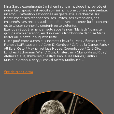
Nina Garcia expérimente à mi-chemin entre musique improvisée et
noise. Le dispositif est réduit au minimum : une guitare, une pédale,
un ampli. L'attention est donnée au geste et à la recherche sur
l'instrument, ses résonances, ses limites, ses extensions, ses
impuretés, ses recoins audibles : aller avec ou contre lui, le contenir
ou le laisser sonner, le soutenir ou le violenter.
Elle joue régulièrement en solo sous le nom "Mariachi", dans le
groupe mamiedaragon, en duo avec la tromboniste danoise Maria
Bertel ou le batteur Augustin Bette.
Elle a joué entre autres aux Instants Chavirés, Paris / Sonic Protest,
France / LUFF, Lausanne / Cave 12, Genève / Café de la Danse, Paris /
All Ears, Oslo / Mayhem et Jazz House, Copenhague / Café Oto,
Londres / Echoraum, Wien / Occii, Amsterdam / Skanu Mezs, Riga /
Ateliers Claus, Bruxelles / Festival Banlieues Bleues, Pantin /
Musique Action, Nancy / Festival Météo, Mulhouse....
Site de Nina Garcia