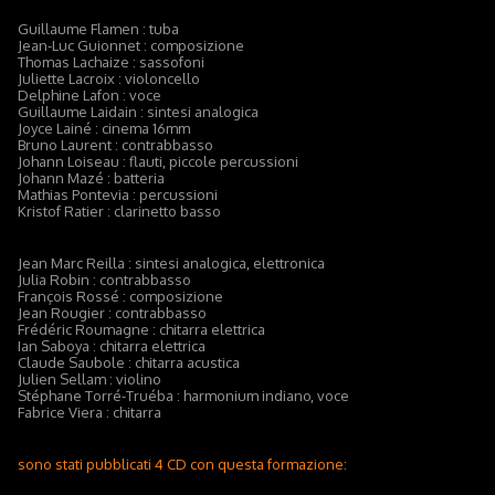
Guillaume Flamen : tuba
Jean-Luc Guionnet : composizione
Thomas Lachaize : sassofoni
Juliette Lacroix : violoncello
Delphine Lafon : voce
Guillaume Laidain : sintesi analogica
Joyce Lainé : cinema 16mm
Bruno Laurent : contrabbasso
Johann Loiseau : flauti, piccole percussioni
Johann Mazé : batteria
Mathias Pontevia : percussioni
Kristof Ratier : clarinetto basso
Jean Marc Reilla : sintesi analogica, elettronica
Julia Robin : contrabbasso
François Rossé : composizione
Jean Rougier : contrabbasso
Frédéric Roumagne : chitarra elettrica
Ian Saboya : chitarra elettrica
Claude Saubole : chitarra acustica
Julien Sellam : violino
Stéphane Torré-Truéba : harmonium indiano, voce
Fabrice Viera : chitarra
sono stati pubblicati 4 CD con questa formazione: