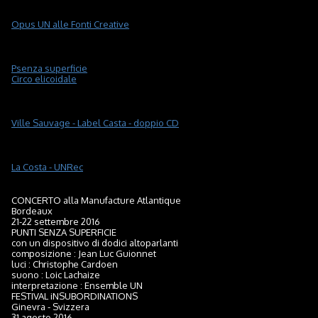
Opus UN alle Fonti Creative
P
senza superficie
Circo elicoidale
Ville Sauvage - Label Casta - doppio CD
La Costa - UNRec
CONCERTO alla Manufacture Atlantique
Bordeaux
21-22 settembre 2016
PUNTI SENZA SUPERFICIE
con un dispositivo di dodici altoparlanti
composizione : Jean Luc Guionnet
luci : Christophe Cardoen
suono : Loic Lachaize
interpretazione : Ensemble UN
FESTIVAL iNSUBORDINATIONS
Ginevra - Svizzera
31 agosto 2016