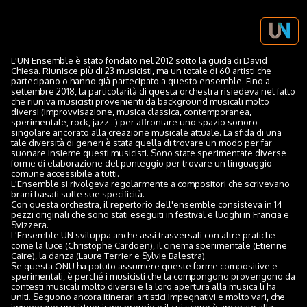
L'UN Ensemble è stato fondato nel 2012 sotto la guida di David
Chiesa. Riunisce più di 23 musicisti, ma un totale di 60 artisti che
partecipano o hanno già partecipato a questo ensemble. Fino a
settembre 2018, la particolarità di questa orchestra risiedeva nel fatto
che riuniva musicisti provenienti da background musicali molto
diversi (improvvisazione, musica classica, contemporanea,
sperimentale, rock, jazz...) per affrontare uno spazio sonoro
singolare ancorato alla creazione musicale attuale. La sfida di una
tale diversità di generi è stata quella di trovare un modo per far
suonare insieme questi musicisti. Sono state sperimentate diverse
forme di elaborazione del punteggio per trovare un linguaggio
comune accessibile a tutti.
L'Ensemble si rivolgeva regolarmente a compositori che scrivevano
brani basati sulle sue specificità.
Con questa orchestra, il repertorio dell'ensemble consisteva in 14
pezzi originali che sono stati eseguiti in festival e luoghi in Francia e
Svizzera.
L'Ensemble UN sviluppa anche assi trasversali con altre pratiche
come la luce (Christophe Cardoen), il cinema sperimentale (Etienne
Caire), la danza (Laure Terrier e Sylvie Balestra).
Se questa ONU ha potuto assumere queste forme compositive e
sperimentali, è perché i musicisti che la compongono provengono da
contesti musicali molto diversi e la loro apertura alla musica li ha
uniti. Seguono ancora itinerari artistici impegnativi e molto vari, che