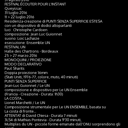
FESTIVAL ÉCOUTER POUR L'INSTANT
Queyssac
31 luglio 2016
11 > 22 luglio 2016
Residenza-creazione di PUNTI SENZA SUPERFICIE ESTESA
con un dispositivo di dodici altoparlanti
luci : Christophe Cardoen
composizione: Jean Luc Guionnet
suono: Loic Lachaize
esecuzione: Ensemble UN
FESTIVAL UN
Halle des Chartrons - Bordeaux
25 > 27 marzo 2016
MONOQUINI / PROIEZIONE
MODO DECLARATIVO
Paul Sharits
Doppia proiezione 16mm
(Stati Uniti, 1976-77, colore, muto, 40 minuti)
PUNTI SENZA SUPERFICIE
Jean-Luc Guionnet / Le UN
composizione e dispositivo per Le UN Ensemble
(Francia - Creazione - Durata: 1h30)
LA COSTA...
Lionel Marchetti / Le UN
Composizione strumentale per Le UN ENSEMBLE, basata su
La costa di fronte...
ATTENTAT di David Chiesa - Durata 7 minuti
3LS4 di Mathias Pontevia - Durata 9'30 minuti,
Multiples du UN - piccole forme emanate dall'ONU sorprendono gli