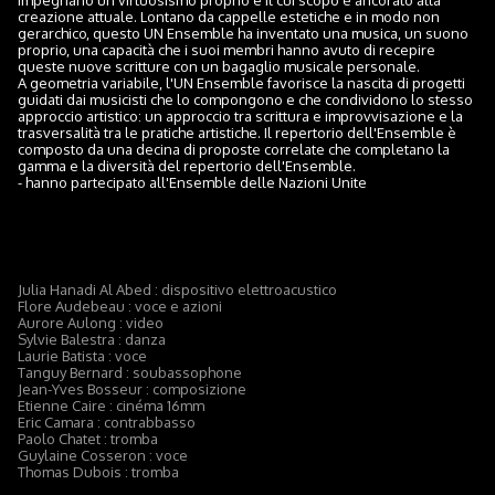
impegnano un virtuosismo proprio e il cui scopo è ancorato alla
creazione attuale. Lontano da cappelle estetiche e in modo non
gerarchico, questo UN Ensemble ha inventato una musica, un suono
proprio, una capacità che i suoi membri hanno avuto di recepire
queste nuove scritture con un bagaglio musicale personale.
A geometria variabile, l'UN Ensemble favorisce la nascita di progetti
guidati dai musicisti che lo compongono e che condividono lo stesso
approccio artistico: un approccio tra scrittura e improvvisazione e la
trasversalità tra le pratiche artistiche. Il repertorio dell'Ensemble è
composto da una decina di proposte correlate che completano la
gamma e la diversità del repertorio dell'Ensemble.
- hanno partecipato all'Ensemble delle Nazioni Unite
Julia Hanadi Al Abed : dispositivo elettroacustico
Flore Audebeau : voce e azioni
Aurore Aulong : video
Sylvie Balestra : danza
Laurie Batista : voce
Tanguy Bernard : soubassophone
Jean-Yves Bosseur : composizione
Etienne Caire : cinéma 16mm
Eric Camara : contrabbasso
Paolo Chatet : tromba
Guylaine Cosseron : voce
Thomas Dubois : tromba