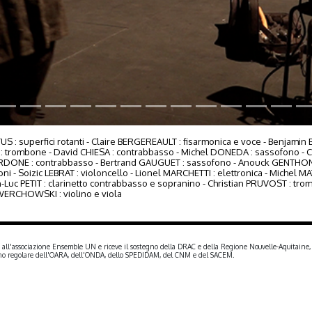
US : superfici rotanti - Claire BERGEREAULT : fisarmonica e voce - Benjami
 trombone - David CHIESA : contrabbasso - Michel DONEDA : sassofono - Ca
GARDONE : contrabbasso - Bertrand GAUGUET : sassofono - Anouck GENTHON
oni - Soizic LEBRAT : violoncello - Lionel MARCHETTI : elettronica - Michel M
n-Luc PETIT : clarinetto contrabbasso e sopranino - Christian PRUVOST : tro
WERCHOWSKI : violino e viola
 all'associazione Ensemble UN e riceve il sostegno della DRAC e della Regione Nouvelle-Aquitaine,
tegno regolare dell'OARA, dell'ONDA, dello SPEDIDAM, del CNM e del SACEM.