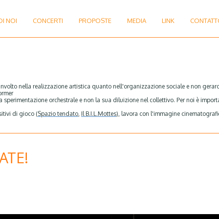
DI NOI
CONCERTI
PROPOSTE
MEDIA
LINK
CONTATT
volto nella realizzazione artistica quanto nell'organizzazione sociale e non gerar
former
 sperimentazione orchestrale e non la sua diluizione nel collettivo. Per noi è importa
itivi di gioco (
Spazio tendato
,
Il B.I.L.
Mottes
), lavora con l'immagine cinematografi
ATE!