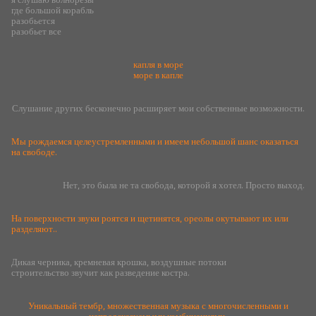
где большой корабль
разобьется
разобьет все
капля в море
море в капле
Слушание других бесконечно расширяет мои собственные возможности.
Мы рождаемся целеустремленными и имеем небольшой шанс оказаться
на свободе.
Нет, это была не та свобода, которой я хотел. Просто выход.
На поверхности звуки роятся и щетинятся, ореолы окутывают их или
разделяют..
Дикая черника, кремневая крошка, воздушные потоки
строительство звучит как разведение костра.
Уникальный тембр, множественная музыка с многочисленными и