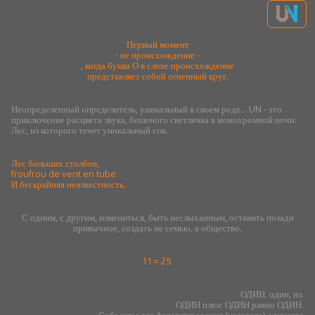
Первый момент
- не происхождение -
, когда буква О в слове происхождение
представляет собой огненный круг.
Неопределенный определитель, уникальный в своем роде... UN - это
приключение расцвета звука, бешеного светлячка в монохромной ночи.
Лес, из которого течет уникальный сок.
Лес больших столбов,
froufrou de vent en tube
И бескрайняя неизвестность.
С одним, с другим, измениться, быть неслыханным, оставить позади
привычное, создать не семью, а общество.
1 1 = 25
ОДИН, один, из.
ОДИН плюс ОДИН равно ОДИН.