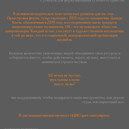
Субъекты для формулирования (узлового) единства
В великом монадическом ложе нечистых развязок для нас они...
Оркестровая форма, существующая с 2013 года по инициативе Давида
Кьеза, обновленная в 2019 году воссоединением около тридцати
импровизирующих музыкантов, UN - это музыкальное общество
импровизации. Каждый из нас участвует в художественном воплощении
в той же мере, что и в социальной, неиерархической организации
ансамбля.
Большое количество увлеченных людей объединяют свои ресурсы и
собираются вместе, чтобы действовать, играть музыку, выступать и
заниматься строительством.
50 почек не пустые,
звук галопа в ночи
знаете ли вы?
мы поддерживаем, чтобы поцарапать наши инструменты, или дерево
стула, или паркетный пол.
В дислокации множественного ОДНО дает сингулярное.
я слушаю волнорезы