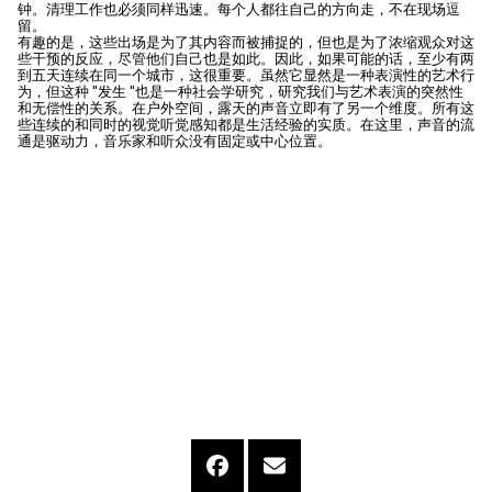
钟。清理工作也必须同样迅速。每个人都往自己的方向走，不在现场逗
留。
有趣的是，这些出场是为了其内容而被捕捉的，但也是为了浓缩观众对这
些干预的反应，尽管他们自己也是如此。因此，如果可能的话，至少有两
到五天连续在同一个城市，这很重要。虽然它显然是一种表演性的艺术行
为，但这种 "发生 "也是一种社会学研究，研究我们与艺术表演的突然性
和无偿性的关系。在户外空间，露天的声音立即有了另一个维度。所有这
些连续的和同时的视觉听觉感知都是生活经验的实质。在这里，声音的流
通是驱动力，音乐家和听众没有固定或中心位置。