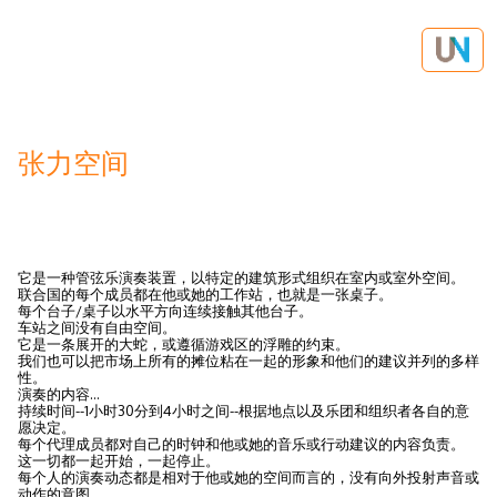
张力空间
它是一种管弦乐演奏装置，以特定的建筑形式组织在室内或室外空间。
联合国的每个成员都在他或她的工作站，也就是一张桌子。
每个台子/桌子以水平方向连续接触其他台子。
车站之间没有自由空间。
它是一条展开的大蛇，或遵循游戏区的浮雕的约束。
我们也可以把市场上所有的摊位粘在一起的形象和他们的建议并列的多样
性。
演奏的内容...
持续时间--1小时30分到4小时之间--根据地点以及乐团和组织者各自的意
愿决定。
每个代理成员都对自己的时钟和他或她的音乐或行动建议的内容负责。
这一切都一起开始，一起停止。
每个人的演奏动态都是相对于他或她的空间而言的，没有向外投射声音或
动作的意图。