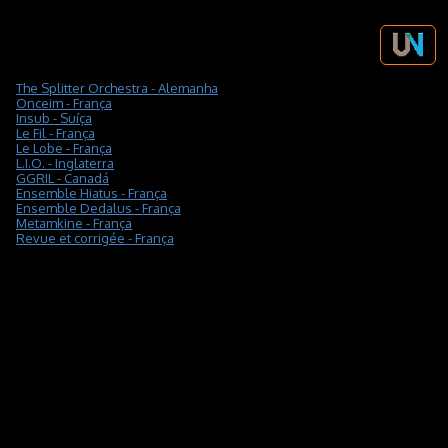
The Splitter Orchestra - Alemanha
Onceim - França
Insub - Suíça
Le Fil - França
Le Lobe - França
L.I.O. - Inglaterra
GGRIL - Canadá
Ensemble Hiatus - França
Ensemble Dedalus - França
Metamkine - França
Revue et corrigée - França