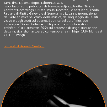
came first. Il paese dopo., Laborintus X...).
I suoi lavori sono pubblicati da Newwaveofjazz, Another Timbre,
Confront Recordings, UNRec, Insub. Records, Le petit label, Thödol.
Fa parte di @ptt a Ginevra e di Sonorama a Losanna (promozione
dell'arte acustica nei campi della musica, del linguaggio, delle arti
visive e degli studi sul suono). È autrice del libro "Musique
touarègue. Du symbolisme politique à une singularisation
esthétique" (L'Harmattan, 2012) sul processo di singolarizzazione
della musica ishumar tuareg contemporanea in Niger (UdM Montreal
/ EHESS Parigi).
Sito web di Anouck Genthon