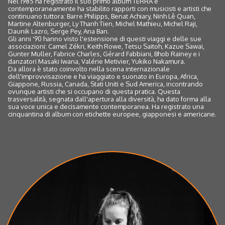
Nel 1985 ha registrato il suo primo album TERRA e
contemporaneamente ha stabilito rapporti con musicisti e artisti che
continuano tuttora: Barre Philipps, Benat Achiary, Ninh Lê Quan,
Martine Altenburger, Ly Thanh Tien, Michel Mathieu, Michel Raji,
Daunik Lazro, Serge Pey, Ana Ban.
Gli anni '90 hanno visto l'estensione di questi viaggi e delle sue
associazioni: Camel Zékri, Keith Rowe, Tetsu Saitoh, Kazue Sawai,
Gunter Muller, Fabrice Charles, Gérard Fabbiani, Bhob Rainey e i
danzatori Masaki Iwana, Valérie Metivier, Yukiko Nakamura.
Da allora è stato coinvolto nella scena internazionale
dell'improvvisazione e ha viaggiato e suonato in Europa, Africa,
Giappone, Russia, Canada, Stati Uniti e Sud America, incontrando
ovunque artisti che si occupano di questa pratica. Questa
trasversalità, segnata dall'apertura alla diversità, ha dato forma alla
sua voce unica e decisamente contemporanea. Ha registrato una
cinquantina di album con etichette europee, giapponesi e americane.