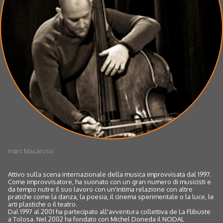
marc Macaruso
Attivo sulla scena internazionale della musica improvvisata dal 1997.
Come improvvisatore, ha suonato con un gran numero di musicisti e
da tempo nutre il suo lavoro con un'intima relazione con altre
pratiche come la danza, la poesia, il cinema sperimentale o la luce, le
arti plastiche o il teatro.
Dal 1997 al 2001 ha partecipato all'avventura collettiva de La Flibuste
a Tolosa. Nel 2002 ha fondato con Michel Doneda il NODAL