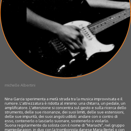
michelle Albertini
Nina Garcia sperimenta a metà strada tra la musica improvvisata e il
rumore. L'attrezzatura è ridotta al minimo: una chitarra, un pedale, un
amplificatore. L'attenzione si concentra sul gesto e sulla ricerca dello
strumento, delle sue risonanze, dei suoi limiti, delle sue estensioni,
delle sue impurità, dei suoi angoli udibili: andare con o contro di
esso, contenerlo o lasciarlo suonare, sostenerlo o violarlo.
Suona regolarmente da solista con il nome di "Mariachi", nel gruppo
mamiedaragon, in duo con la trombonista danese Maria Bertel o con