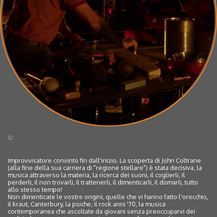
©
Improvvisatore convinto fin dall'inizio. La scoperta di John Coltrane
(alla fine della sua carriera di "regione stellare") è stata decisiva, la
musica attraverso la materia, la ricerca dei suoni, il coglierli, il
perderli, il non trovarli, il trattenerli, il dimenticarli, il domarli, tutto
allo stesso tempo!
Non dimenticate le vostre origini, quelle che vi hanno fatto l'orecchio,
il kraut, Canterbury, la psiche, il rock anni '70, la musica
contemporanea che ascoltate da giovani senza preoccuparvi dei