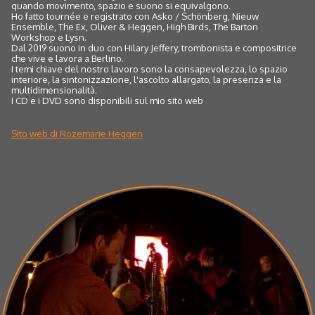
quando movimento, spazio e suono si equivalgono.
Ho fatto tournée e registrato con Asko / Schönberg, Nieuw
Ensemble, The Ex, Oliver & Heggen, High Birds, The Barton
Workshop e Lysn.
Dal 2019 suono in duo con Hilary Jeffery, trombonista e compositrice
che vive e lavora a Berlino.
I temi chiave del nostro lavoro sono la consapevolezza, lo spazio
interiore, la sintonizzazione, l'ascolto allargato, la presenza e la
multidimensionalità.
I CD e i DVD sono disponibili sul mio sito web
Sito web di Rozemarie Heggen