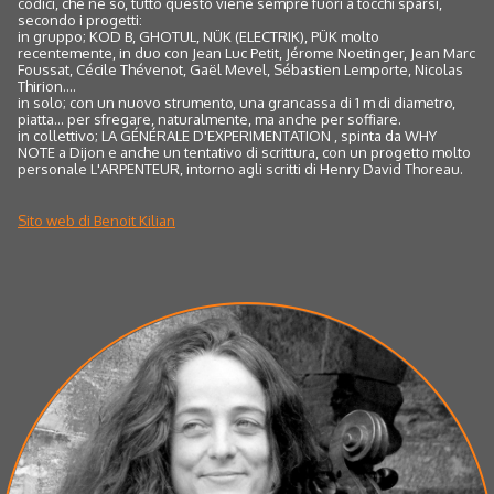
codici, che ne so, tutto questo viene sempre fuori a tocchi sparsi,
secondo i progetti:
in gruppo; KOD B, GHOTUL, NÜK (ELECTRIK), PÜK molto
recentemente, in duo con Jean Luc Petit, Jérome Noetinger, Jean Marc
Foussat, Cécile Thévenot, Gaël Mevel, Sébastien Lemporte, Nicolas
Thirion....
in solo; con un nuovo strumento, una grancassa di 1 m di diametro,
piatta... per sfregare, naturalmente, ma anche per soffiare.
in collettivo; LA GÉNÉRALE D'EXPERIMENTATION , spinta da WHY
NOTE a Dijon e anche un tentativo di scrittura, con un progetto molto
personale L'ARPENTEUR, intorno agli scritti di Henry David Thoreau.
Sito web di Benoit Kilian