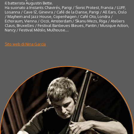
il batterista Augustin Bette.
Ha suonato a Instants Chavirés, Parigi / Sonic Protest, Francia / LUFF,
Losanna / Cave 12, Ginevra / Café de la Danse, Parigi / All Ears, Oslo
/ Mayhem and Jazz House, Copenhagen / Café Oto, Londra /
Echoraum, Vienna / Occii, Amsterdam / Skanu Mezs, Riga / Ateliers
Claus, Bruxelles / Festival Banlieues Bleues, Pantin / Musique Action,
Nancy / Festival Météo, Mulhouse....
Sito web di Nina Garcia