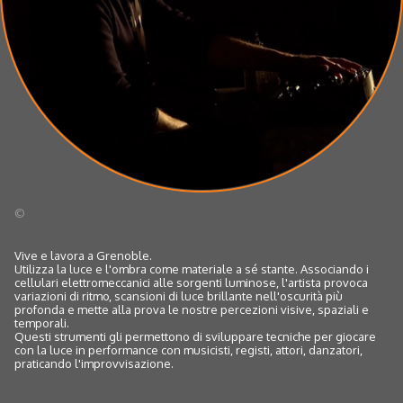
©
Vive e lavora a Grenoble.
Utilizza la luce e l'ombra come materiale a sé stante. Associando i
cellulari elettromeccanici alle sorgenti luminose, l'artista provoca
variazioni di ritmo, scansioni di luce brillante nell'oscurità più
profonda e mette alla prova le nostre percezioni visive, spaziali e
temporali.
Questi strumenti gli permettono di sviluppare tecniche per giocare
con la luce in performance con musicisti, registi, attori, danzatori,
praticando l'improvvisazione.