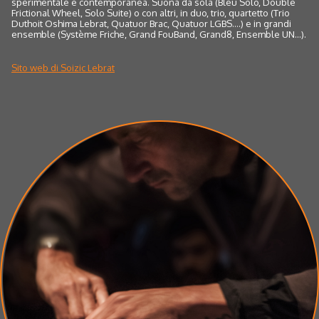
sperimentale e contemporanea. Suona da sola (Bleu Solo, Double
Frictional Wheel, Solo Suite) o con altri, in duo, trio, quartetto (Trio
Duthoit Oshima Lebrat, Quatuor Brac, Quatuor LGBS....) e in grandi
ensemble (Système Friche, Grand FouBand, Grand8, Ensemble UN...).
Sito web di Soizic Lebrat