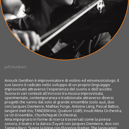
jeff Humbert
Anouck Genthon è improvvisatore di violino ed etnomusicologo. Il
suo lavoro è radicato nello sviluppo di un proprio linguaggio
improvvisato attraverso l'esperienza del suono e dell'ascolto.
Suona in vari contesti all'incrocio tra musica improvvisata,
sperimentale, contemporanea e tradizionale attraverso diversi
progetti che vanno dal solo al grande ensemble (solo aẓǝl, duo
con/Jacques Demierre, Mathias Forge, Antoine Läng, Pascal Battus,
tangent mek trio, TANDEM trio, Quatuor LGBS, Insub Meta Orchestra,
Le Un Ensemble, Chuchchepati Orchestra).
Ama impegnarsi in forme di ricerca trasversali come la poesia
sonora, il teatro e la danza (Tǝɣǝrit con Jacques Demierre, duo con
Tamara Bacci, Suivre la ligne con Florence Freitag, The languages