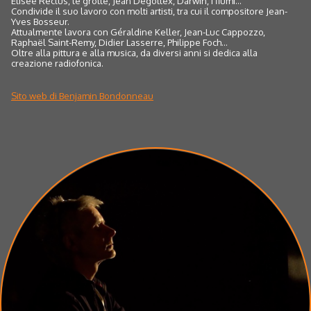
Elisée Reclus, le grotte, Jean Degottex, Darwin, i fiumi...
Condivide il suo lavoro con molti artisti, tra cui il compositore Jean-
Yves Bosseur.
Attualmente lavora con Géraldine Keller, Jean-Luc Cappozzo,
Raphaël Saint-Remy, Didier Lasserre, Philippe Foch...
Oltre alla pittura e alla musica, da diversi anni si dedica alla
creazione radiofonica.
Sito web di Benjamin Bondonneau