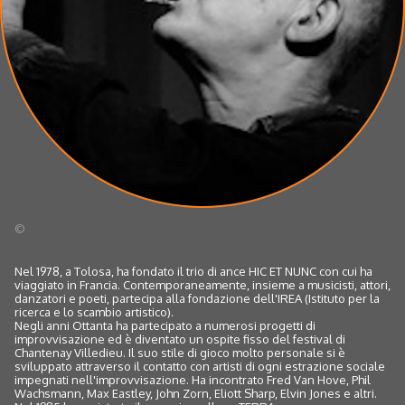
©
Nel 1978, a Tolosa, ha fondato il trio di ance HIC ET NUNC con cui ha
viaggiato in Francia. Contemporaneamente, insieme a musicisti, attori,
danzatori e poeti, partecipa alla fondazione dell'IREA (Istituto per la
ricerca e lo scambio artistico).
Negli anni Ottanta ha partecipato a numerosi progetti di
improvvisazione ed è diventato un ospite fisso del festival di
Chantenay Villedieu. Il suo stile di gioco molto personale si è
sviluppato attraverso il contatto con artisti di ogni estrazione sociale
impegnati nell'improvvisazione. Ha incontrato Fred Van Hove, Phil
Wachsmann, Max Eastley, John Zorn, Eliott Sharp, Elvin Jones e altri.