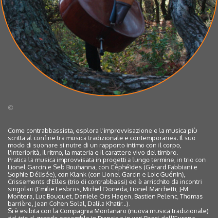
©
Come contrabbassista, esplora l'improvvisazione e la musica più
scritta al confine tra musica tradizionale e contemporanea. Il suo
modo di suonare si nutre di un rapporto intimo con il corpo,
l'interiorità, il ritmo, la materia e il carattere vivo del timbro.
Pratica la musica improvvisata in progetti a lungo termine, in trio con
Lionel Garcin e Seb Bouhanna, con Céphéïdes (Gérard Fabbiani e
Sophie Délisée), con Klank (con Lionel Garcin e Loic Guénin),
Crissements d'Elles (trio di contrabbassi) ed è arricchito da incontri
singolari (Emilie Lesbros, Michel Doneda, Lionel Marchetti, J-M
Montera, Luc Bouquet, Daniele Ors Hagen, Bastien Pelenc, Thomas
barrière, Jean Cohen Solal, Dalila Khatir...).
Si è esibita con la Compagnia Montanaro (nuova musica tradizionale)
dal trio al grande ensemble in Francia e in vari Paesi dell'Europa