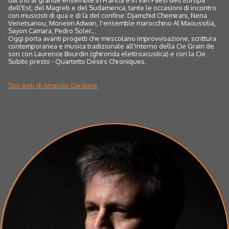
dell'Est, del Magreb e del Sudamerica, tante le occasioni di incontro
con musicisti di qua e di là del confine: Djamchid Chemirani, Nena
Venetsanou, Moneim Adwan, l'ensemble marocchino Al Maoussilia,
Sayon Camara, Pedro Soler...
Oggi porta avanti progetti che mescolano improvvisazione, scrittura
contemporanea e musica tradizionale all'interno della Cie Grain de
son con Laurence Bourdin (ghironda elettroacustica) e con la Cie
Subito presto - Quartetto Désirs Chroniques.
Sito web di Amanda Gardone