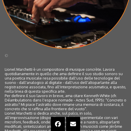
©
Lionel Marchetti è un compositore di musique concrète. Lavora
quotidianamente in quello che ama definire il suo studio sonoro su
una poetica musicale resa possibile dall'uso delle tecnologie del
suono - dall'analogico al digitale - dall'uso dell'altoparlante alla
registrazione associata, fino all'interpretazione acusmatica, e questo,
nella linea di questa specifica arte.
Per definire il suo lavoro in breve, ama citare Kenneth White (cfr.
Déambulations dans l'espace nomade - Actes Sud, 1995): "Concreto o
astratto? Mi piace l'astratto dove rimane una memoria di sostanza, il
concreto che si raffina alle frontiere del vuoto".
Lionel Marchetti si dedica anche, sul palco, in solo,
all'improvvisazione (dispositivo analogico sperimentale con vari
microfoni, feedback, onde radio, registratore a nastro, altoparlanti
modificati, sintetizzatori analogici ecc.) e con musicisti come Jérôme
Marchetti, alla creazione di una colonna sonora.) e con musicisti