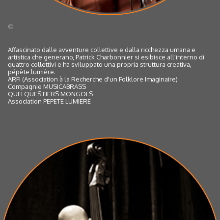
©
Affascinato dalle avventure collettive e dalla ricchezza umana e
artistica che generano, Patrick Charbonnier si esibisce all'interno di
quattro collettivi e ha sviluppato una propria struttura creativa,
pépète lumière.
ARFI (Association à la Recherche d'un Folklore Imaginaire)
Compagnie MUSICABRASS
QUELQUES FIERS MONGOLS
Association PEPETE LUMIERE