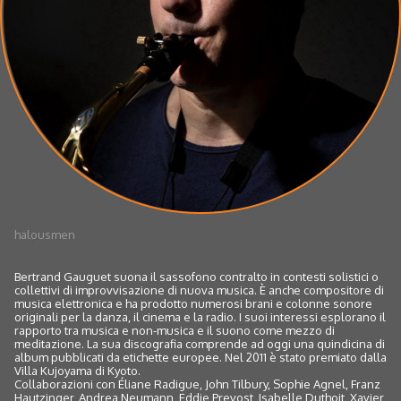
halousmen
Bertrand Gauguet suona il sassofono contralto in contesti solistici o
collettivi di improvvisazione di nuova musica. È anche compositore di
musica elettronica e ha prodotto numerosi brani e colonne sonore
originali per la danza, il cinema e la radio. I suoi interessi esplorano il
rapporto tra musica e non-musica e il suono come mezzo di
meditazione. La sua discografia comprende ad oggi una quindicina di
album pubblicati da etichette europee. Nel 2011 è stato premiato dalla
Villa Kujoyama di Kyoto.
Collaborazioni con Éliane Radigue, John Tilbury, Sophie Agnel, Franz
Hautzinger, Andrea Neumann, Eddie Prevost, Isabelle Duthoit, Xavier