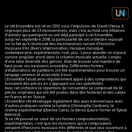
Le UN Ensemble est né en 2012 sous l’impulsion de David Chiesa. Il
regroupe plus de 23 musicien(ne)s, mais c’est au total une 60taines
d'artistes qui participent ou ont déjà participé à cet Ensemble.
Jusqu'en septembre 2018, la particularité de cet orchestre reposait
sur le fait qu’il réunissait des musicien(ne)s venant d’horizons
musicaux très divers (improvisation, musique classique,
contemporaine, expérimentale, rock, jazz…) pour aborder un espace
sonore singulier ancré dans la création musicale actuelle. L’enjeu
d’une telle diversité des genres, était de trouver une manière de
faire jouer ces musiciens ensemble. Différentes formes
d’élaborations de partitions ont été expérimentées pour trouver un
langage commun et accessible à tous.
L’Ensemble faisait ainsi régulièrement appel à des compositeurs qui
écrivaient des pièces en s’appuyant sur ses spécificités.
Avec cet orchestre le répertoire de l’ensemble se composait de 14
pièces originales qui ont été jouées dans des festivals et des salles
en France et en Suisse.
L’Ensemble UN développe également des axes transversaux avec
d’autres pratiques comme la lumière (Christophe Cardoen), le
cinéma expérimental (Etienne Caire), la danse (Laure Terrier et Sylvie
Balestra).
Si ce UN pouvait se saisir de ces formes compositionnelles,
expérimentales, c’est que les musiciens qui le composaient,
venaient d’horizons musicaux très différents et que leur ouverture à