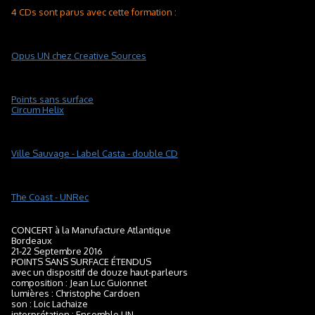
4 CDs sont parus avec cette formation :
Opus UN chez Creative Sources
P
oints sans surface
Circum Helix
Ville Sauvage - Label Casta - double CD
The Coast - UNRec
CONCERT à la Manufacture Atlantique
Bordeaux
21-22 Septembre 2016
POINTS SANS SURFACE ÉTENDUS
avec un dispositif de douze haut-parleurs
composition : Jean Luc Guionnet
lumières : Christophe Cardoen
son : Loic Lachaize
interprétation : Ensemble UN