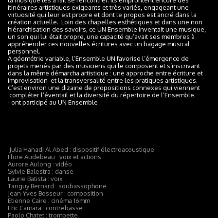
la musique les a fait se rencontrer. Ils empruntent encore des
itinéraires artistiques exigeants et très variés, engageant une
virtuosité qui leur est propre et dont le propos est ancré dans la
création actuelle. Loin des chapelles esthétiques et dans une non
hiérarchisation des savoirs, ce UN Ensemble inventait une musique,
un son qui lui était propre, une capacité qu’avait ses membres à
appréhender ces nouvelles écritures avec un bagage musical
personnel.
A géométrie variable, l’Ensemble UN favorise l’émergence de
projets menés par des musiciens qui le composent et s’inscrivant
dans la même démarcha artistique : une approche entre écriture et
improvisation et la transversalité entre les pratiques artistiques.
C’est environ une dizaine de propositions connexes qui viennent
compléter l’éventail et la diversité du répertoire de l’Ensemble.
- ont participé au UN Ensemble
Julia Hanadi Al Abed : dispositif électroacoustique
Flore Audebeau : voix et actions
Aurore Aulong : vidéo
Sylvie Balestra : danse
Laurie Batista : voix
Tanguy Bernard : soubassophone
Jean-Yves Bosseur : composition
Etienne Caire : cinéma 16mm
Eric Camara : contrebasse
Paolo Chatet : trompette