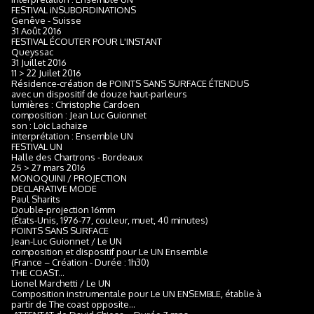
FESTIVAL iNSUBORDINATIONS
Genêve - Suisse
31 Août 2016
FESTIVAL ÉCOUTER POUR L'INSTANT
Queyssac
31 Juillet 2016
11 > 22 Juilet 2016
Résidence-création de POINTS SANS SURFACE ÉTENDUS
avec un dispositif de douze haut-parleurs
lumières : Christophe Cardoen
composition : Jean Luc Guionnet
son : Loic Lachaize
interprétation : Ensemble UN
FESTIVAL UN
Halle des Chartrons - Bordeaux
25 > 27 mars 2016
MONOQUINI / PROJECTION
DECLARATIVE MODE
Paul Sharits
Double-projection 16mm
(États-Unis, 1976-77, couleur, muet, 40 minutes)
POINTS SANS SURFACE
Jean-Luc Guionnet / Le UN
composition et dispositif pour Le UN Ensemble
(France – Création - Durée : 1h30)
THE COAST...
Lionel Marchetti / Le UN
Composition instrumentale pour Le UN ENSEMBLE, établie à
partir de The coast opposite...