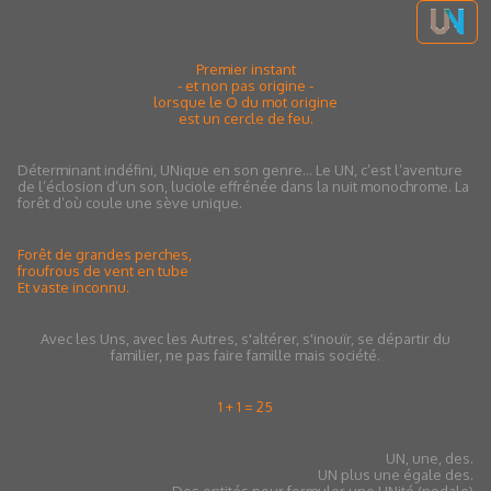
Premier instant
- et non pas origine -
lorsque le O du mot origine
est un cercle de feu.
Déterminant indéfini, UNique en son genre... Le UN, c’est l’aventure
de l’éclosion d’un son, luciole effrénée dans la nuit monochrome. La
forêt d’où coule une sève unique.
Forêt de grandes perches,
froufrous de vent en tube
Et vaste inconnu.
Avec les Uns, avec les Autres, s'altérer, s'inouïr, se départir du
familier, ne pas faire famille mais société.
1 + 1 = 25
UN, une, des.
UN plus une égale des.