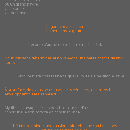
où un grand navire
va se briser
va tout briser
la goutte dans la mer
la mer dans la goutte
L’écoute d'autrui étend la mienne à l’infini.
Nous naissons déterminés et nous avons une petite chance de finir
libres.
Non, ce n’était pas la liberté que je voulais. Une simple issue.
À la surface, des sons se creusent et s'hérissent, des halos les
enveloppent ou les séparent…
Myrtilles sauvages, éclats de silex, courant d'air
construire le son comme on construit un feu.
UN timbre unique, une musique plurielle aux combinaisons