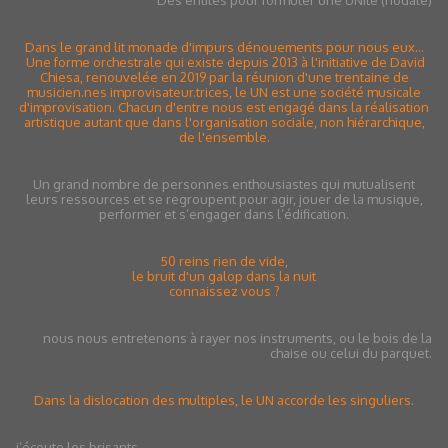
Des entités pour formuler une UNité (nodale)
Dans le grand lit monade d'impurs dénouements pour nous eux…
Une forme orchestrale qui existe depuis 2013 à l'initiative de David
Chiesa, renouvelée en 2019 par la réunion d'une trentaine de
musicien.nes improvisateur.trices, le UN est une société musicale
d'improvisation. Chacun d'entre nous est engagé dans la réalisation
artistique autant que dans l'organisation sociale, non hiérarchique,
de l'ensemble.
Un grand nombre de personnes enthousiastes qui mutualisent
leurs ressources et se regroupent pour agir, jouer de la musique,
performer et s’engager dans l’édification.
50 reins rien de vide,
le bruit d'un galop dans la nuit
connaissez vous ?
nous nous entretenons à rayer nos instruments, ou le bois de la
chaise ou celui du parquet.
Dans la dislocation des multiples, le UN accorde les singuliers.
j’écoute les brisants