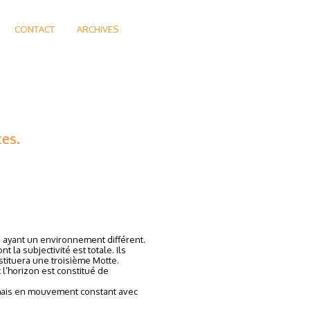
CONTACT
ARCHIVES
tes.
 ayant un environnement différent.
la subjectivité est totale. Ils
stituera une troisième Motte.
 l’horizon est constitué de
l mais en mouvement constant avec