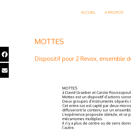
ACCUEIL
A PROPOS
MOTTES
Dispositif pour 2 Revox, ensemble d
MOTTES
à David Graeber et Carole Roussopoul
Mottes est un dispositif d’actions sono
Deux groupes d’instruments séparés im
Cet entre-soi est capté par deux micros
diffuseront le contenu sur un ensemble 
L’expérience proposée stimule, et ce po
mécanismes multiples.
Il n’y a plus de centre ou de sens don
l’autre.