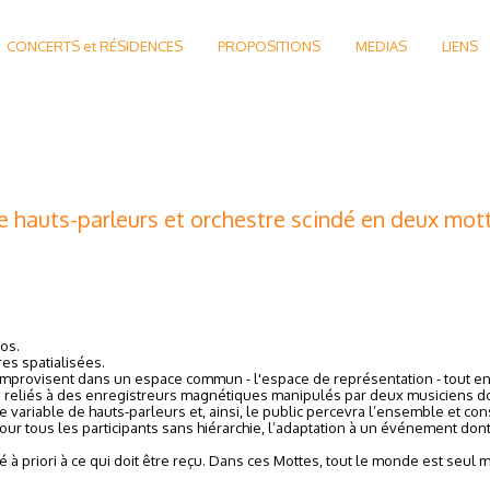
CONCERTS et RÉSIDENCES
PROPOSITIONS
MEDIAS
LIENS
e hauts-parleurs et orchestre scindé en deux mot
os.
res spatialisées.
provisent dans un espace commun - l'espace de représentation - tout en
 reliés à des enregistreurs magnétiques manipulés par deux musiciens dont 
variable de hauts-parleurs et, ainsi, le public percevra l’ensemble et con
ur tous les participants sans hiérarchie, l’adaptation à un événement dont
né à priori à ce qui doit être reçu. Dans ces Mottes, tout le monde est seu