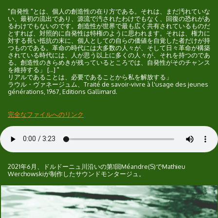
"自発性 "とは、個人の創造性の在り方である。それは、まだ汚れていな
い、最初の流出であり、源流で汚されたわけでもなく、回復の恐れがあ
るわけでもないのです。創造性が世界で最も広く共有されているものだ
とすれば、対照的に自発性は特権のように思われます。それは、権力に
対する長い抵抗の末に、個人としての自らの価値を自覚した者だけが持
つものである。革命の時代には大多数の人々が、そして日々革命が構築
されている時代には、人が思う以上に多くの人々が、それを持つのであ
る。創造性のきらめきが残っているところでは、自発性がそのチャンス
を維持する」 [...] "
リアルであることは、必要であることから私を解放する」
ラウル・ヴァネージュム、Traité de savoir-vivre à l'usage des jeunes
générations, 1967, Editions Gallimard.
完全なファイルへのリンク
2021年6月、ドルドーニュ川沿いの第1回Méandre(S)でMathieu
Werchowskiが制作したサウンドモンタージュ。