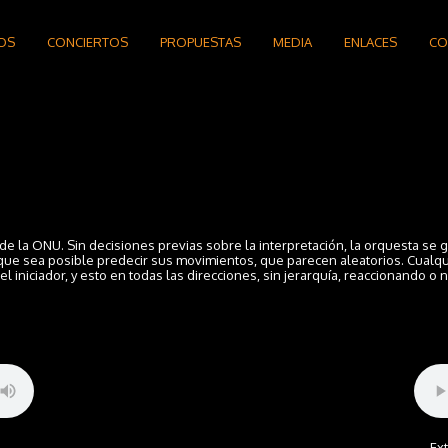
OS
CONCIERTOS
PROPUESTAS
MEDIA
ENLACES
CO
e la ONU. Sin decisiones previas sobre la interpretación, la orquesta se 
n que sea posible predecir sus movimientos, que parecen aleatorios. Cualqu
niciador, y esto en todas las direcciones, sin jerarquía, reaccionando o n
Ex