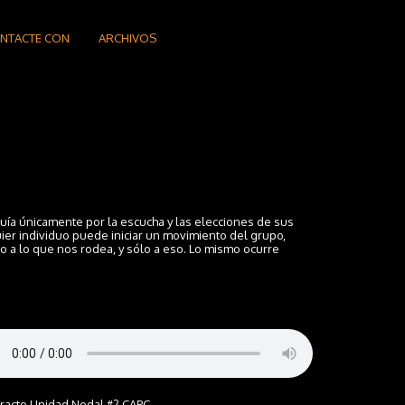
NTACTE CON
ARCHIVOS
guía únicamente por la escucha y las elecciones de sus
ier individuo puede iniciar un movimiento del grupo,
o a lo que nos rodea, y sólo a eso. Lo mismo ocurre
tracto Unidad Nodal #2 CAPC